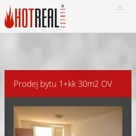
Navigac
Prodej bytu 1+kk 30m2 OV