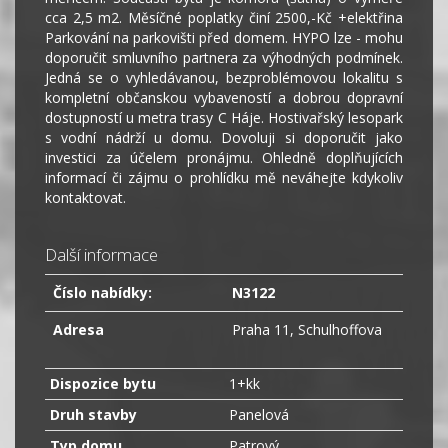
cca 2,5 m2. Měsíčné poplatky činí 2500,-Kč +elektřina
Parkování na parkovišti před domem. HYPO lze - mohu
doporučit smluvního partnera za výhodných podmínek.
Jedná se o vyhledávanou, bezproblémovou lokalitu s
kompletní občanskou vybaveností a dobrou dopravní
dostupností u metra trasy C Háje. Hostivařský lesopark
s vodní nádrží u domu. Dovoluji si doporučit jako
investici za účelem pronájmu. Ohledně doplňujících
informací či zájmu o prohlídku mě neváhejte kdykoliv
kontaktovat.
Další informace
Číslo nabídky:
N3122
Adresa
Praha 11, Schulhoffova
Dispozice bytu
1+kk
Druh stavby
Panelová
Typ domu
Patrový