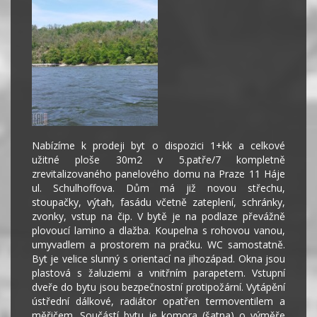
Nabízíme k prodeji byt o dispozici 1+kk a celkové
užitné ploše 30m2 v 5.patře/7 kompletně
zrevitalizovaného panelového domu na Praze 11 Háje
ul. Schulhoffova. Dům má již novou střechu,
stoupačky, výtah, fasádu včetně zateplení, schránky,
zvonky, vstup na čip. V bytě je na podlaze převážně
plovoucí lamino a dlažba. Koupelna s rohovou vanou,
umyvadlem a prostorem na pračku. WC samostatně.
Byt je velice slunný s orientací na jihozápad. Okna jsou
plastová s žaluziemi a vnitřním parapetem. Vstupní
dveře do bytu jsou bezpečnostní protipožární. Vytápění
ústřední dálkové, radiátor opatřen termoventilem a
měřičem. Součástí bytu je komora (šatna) o výměře