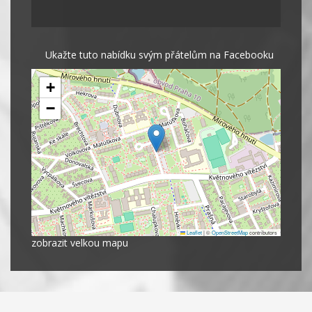
Ukažte tuto nabídku svým přátelům na Facebooku
+
−
Leaflet
|
©
OpenStreetMap
contributors
zobrazit velkou mapu