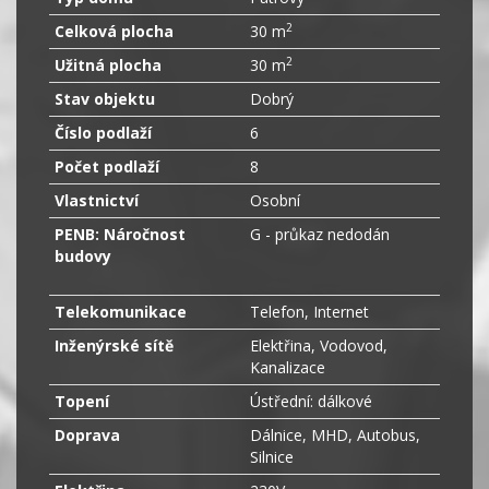
2
Celková plocha
30 m
2
Užitná plocha
30 m
Stav objektu
Dobrý
Číslo podlaží
6
Počet podlaží
8
Vlastnictví
Osobní
PENB: Náročnost
G - průkaz nedodán
budovy
Telekomunikace
Telefon, Internet
Inženýrské sítě
Elektřina, Vodovod,
Kanalizace
Topení
Ústřední: dálkové
Doprava
Dálnice, MHD, Autobus,
Silnice