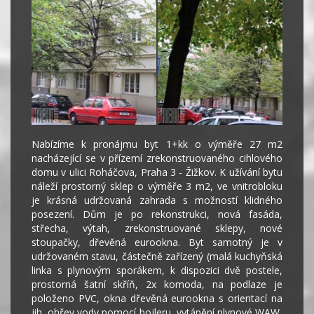
Nabízíme k pronájmu byt 1+kk o výměře 27 m2
nacházející se v přízemí zrekonstruovaného cihlového
domu v ulici Roháčova, Praha 3 - Žižkov. K užívání bytu
náleží prostorný sklep o výměře 3 m2, ve vnitrobloku
je krásná udržovaná zahrada s možností klidného
posezení. Dům je po rekonstrukci, nová fasáda,
střecha, výtah, zrekonstruované sklepy, nové
stoupačky, dřevěná eurookna. Byt samotný je v
udržovaném stavu, částečně zařízený (malá kuchyňská
linka s plynovým sporákem, k dispozici dvě postele,
prostorná šatní skříň, 2x komoda, na podlaze je
položeno PVC, okna dřevěná eurookna s orientací na
jih, ohřev vody pomocí bojleru, vytápění plynové WAW,