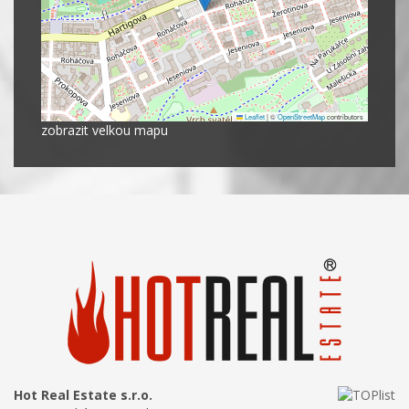
Leaflet
|
©
OpenStreetMap
contributors
zobrazit velkou mapu
Hot Real Estate s.r.o.