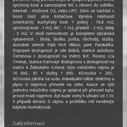
sprchový kout a samostatné WC s oknem do světlíku.
Internet - možnost O2, nebo UPC. Dům se nachází v
horní části ulice Roháčova. Výměra místností
(orientační): kuchyňský kout + pokoj - 19,6 m2,
sprchový kout - 1 m2, WC - 1 m2, předsíň - 2 m2, sklep
- 3 m2. V okolí nemovitosti je kompletní občanská
vybavenost - škola, školka, pošta, obchody, služby,
dostatek zeleně: Park Vrch Vítkov, park Parukářka.
Dopravní dostupnost je zde dobrá, stanice autobusu
Černínova s dostupností na metro B/C Florenc cca
7.minut, stanice tramvaje Biskupcova s dostupností na
metro A Želivského 5.minut. Výše měsíčního nájmu je
10 000,- Kč + služby 1 000,- Kč/osoba + 200,-
Kč/osoba záloha na vodu. Individuální odběr elektřiny a
plynu si nájemce převede na sebe. Kauce ve výši
jednoho měsíčního nájmu je splatná při převzetí bytu,
provizi hradí nájemce. Byt bude volný k užívání od 1.10.
V případě dotazů či zájmu o prohlídku mě neváhejte
kdykoliv kontaktovat.
Další informace