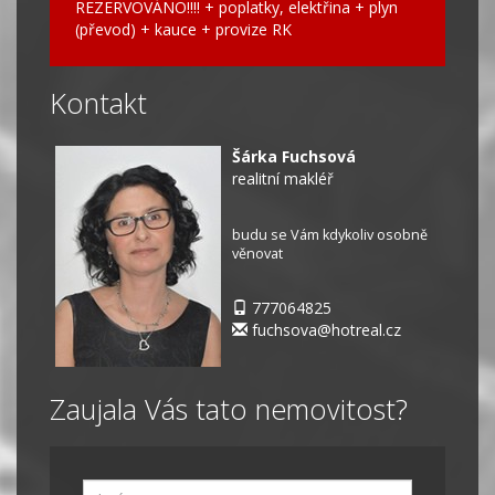
REZERVOVÁNO!!!! + poplatky, elektřina + plyn
(převod) + kauce + provize RK
Kontakt
Šárka Fuchsová
realitní makléř
budu se Vám kdykoliv osobně
věnovat
777064825
fuchsova@hotreal.cz
Zaujala Vás tato nemovitost?