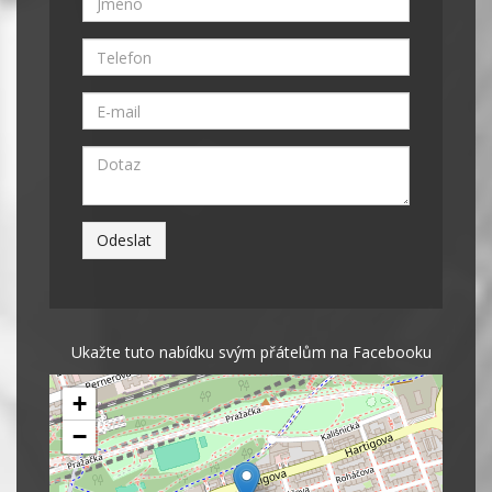
Ukažte tuto nabídku svým přátelům na Facebooku
+
−