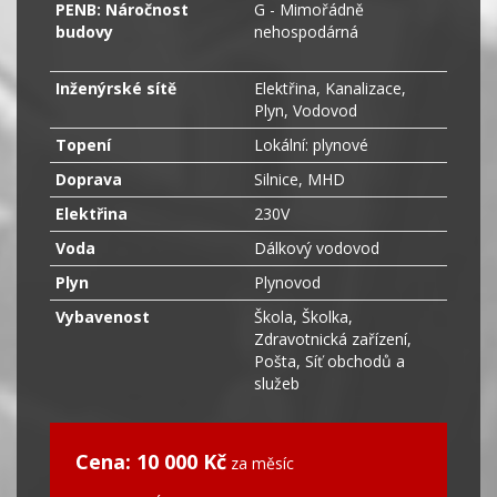
PENB: Náročnost
G - Mimořádně
budovy
nehospodárná
Inženýrské sítě
Elektřina, Kanalizace,
Plyn, Vodovod
Topení
Lokální: plynové
Doprava
Silnice, MHD
Elektřina
230V
Voda
Dálkový vodovod
Plyn
Plynovod
Vybavenost
Škola, Školka,
Zdravotnická zařízení,
Pošta, Síť obchodů a
služeb
Cena: 10 000 Kč
za měsíc