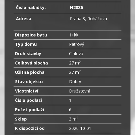
Číslo nabídky:
N2886
Adresa
Praha 3, Roháčova
Dispozice bytu
1+kk
Typ domu
Patrový
Druh stavby
Cihlová
2
Celková plocha
27 m
2
Užitná plocha
27 m
Stav objektu
Dobrý
Vlastnictví
Družstevní
Číslo podlaží
1
Počet podlaží
6
2
Sklep
3 m
K dispozici od
2020-10-01